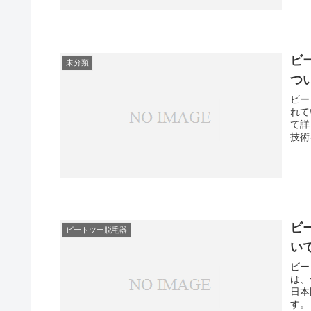
ビ
未分類
つ
ビー
れて
て詳
技術
ビ
ビートツー脱毛器
い
ビー
は、
日本
す。