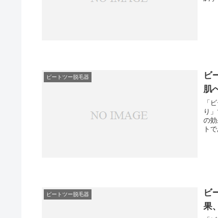
ビ
ビートツー脱毛器
肌
「ビ
り」
の効
トで
ビ
ビートツー脱毛器
果