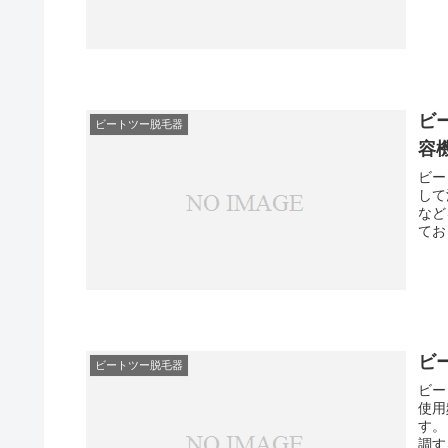
ビ
ビートツー脱毛器
容
ビー
して
など
てお
ビ
ビートツー脱毛器
ビー
使用
す。
調す