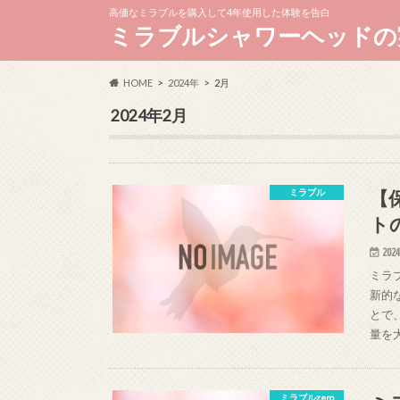
高価なミラブルを購入して4年使用した体験を告白
ミラブルシャワーヘッドの
HOME
2024年
2月
2024年2月
【
ミラブル
ト
2024
ミラ
新的
とで
量を
ミラブルzero