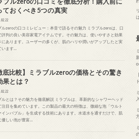
ラブルzeroの口コミを徹底分析！購入前に
っておくべき5つの真実
.02.22
ブルzeroの口コミレビュー：本音で語るその魅力 ミラブルzeroは、口
で評判の良い美容家電アイテムです。その魅力は、使いやすさと効果
さにあります。ユーザーの多くが、肌のハリや潤いがアップしたと実
ています…
o
徹底比較】ミラブルzeroの価格とその驚き
効果とは？
.02.22
ブルとは？その魅力を徹底解説 ミラブルは、革新的なシャワーヘッド
て注目を集めています。この製品の最大の特徴は、微細な泡「ウルト
ァインバブル」を生成する技術にあります。水道水を通すだけで、肌
に優しい泡が豊富…