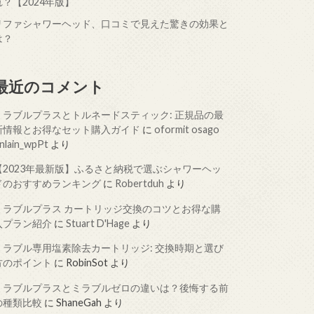
れ？【2024年版】
リファシャワーヘッド、口コミで見えた驚きの効果と
は？
最近のコメント
ミラブルプラスとトルネードスティック: 正規品の最
新情報とお得なセット購入ガイド
に
oformit osago
nlain_wpPt
より
【2023年最新版】ふるさと納税で選ぶシャワーヘッ
ドのおすすめランキング
に
Robertduh
より
ミラブルプラス カートリッジ交換のコツとお得な購
入プラン紹介
に
Stuart D'Hage
より
ミラブル専用塩素除去カートリッジ: 交換時期と選び
方のポイント
に
RobinSot
より
ミラブルプラスとミラブルゼロの違いは？後悔する前
の種類比較
に
ShaneGah
より