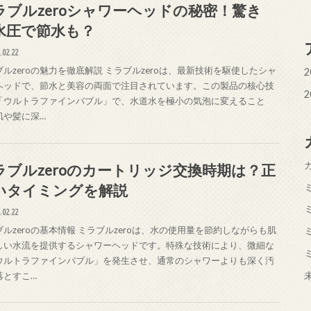
ラブルzeroシャワーヘッドの秘密！驚き
水圧で節水も？
.02.22
ブルzeroの魅力を徹底解説 ミラブルzeroは、最新技術を駆使したシャ
2
ヘッドで、節水と美容の両面で注目されています。この製品の核心技
2
「ウルトラファインバブル」で、水道水を極小の気泡に変えること
肌や髪に深…
ラブルzeroのカートリッジ交換時期は？正
いタイミングを解説
.02.22
ブルzeroの基本情報 ミラブルzeroは、水の使用量を節約しながらも肌
しい水流を提供するシャワーヘッドです。特殊な技術により、微細な
ウルトラファインバブル」を発生させ、通常のシャワーよりも深く汚
落とすこ…