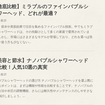
徹底比較】ミラブルのファインバブルシ
ワーヘッド、どれが最適？
.02.21
、節水や美肌効果で注目を集めるファインバブル技術。中でもミラブ
シャワーヘッドは、その先駆けとして多くの家庭で愛用されていま
しかし、市場にはさまざまなモデルが登場しており、どれを選べば良
か迷う方も少なくない…
美容と節水】ナノバブルシャワーヘッド
比較！人気10選の真実
.02.21
バブルシャワーヘッドの選び方 ナノバブルシャワーヘッドを選ぶ際に
なポイントは、まずは機能や性能を比較することです。ナノバブルの
方法や水圧の調整機能、さらには耐久性やメンテナンスのしやすさな
検討しましょう。…