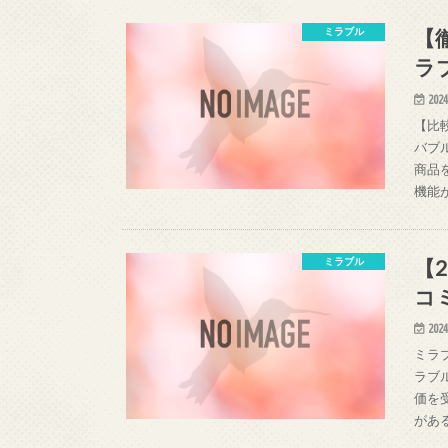
【
ミラブル
ラ
2024
【比
バブ
商品
機能
【
ミラブル
コ
2024
ミラ
ラブ
価を
があ