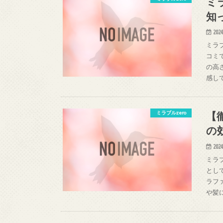
ミ
知
2024
ミラ
コミ
の高
感し
【
ミラブルzero
の
2024
ミラ
とし
ラフ
や髪