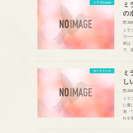
ミ
ミラブルzero
の
2024
ミラ
ワー
術は
で、
ミ
カートリッジ
し
2024
ミラ
に優
泡「
れを