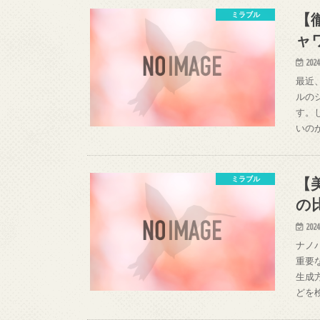
【
ミラブル
ャ
2024
最近
ルの
す。
いの
【
ミラブル
の
2024
ナノ
重要
生成
どを