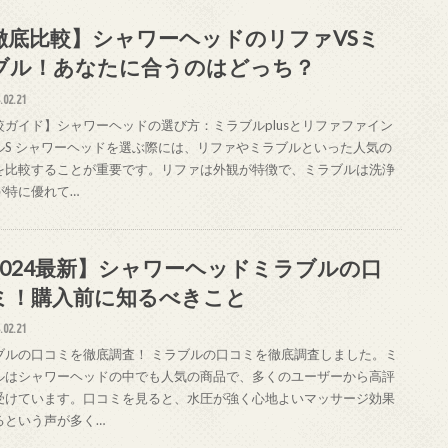
徹底比較】シャワーヘッドのリファVSミ
ブル！あなたに合うのはどっち？
.02.21
較ガイド】シャワーヘッドの選び方：ミラブルplusとリファファイン
ルS シャワーヘッドを選ぶ際には、リファやミラブルといった人気の
を比較することが重要です。リファは外観が特徴で、ミラブルは洗浄
が特に優れて…
2024最新】シャワーヘッドミラブルの口
ミ！購入前に知るべきこと
.02.21
ブルの口コミを徹底調査！ ミラブルの口コミを徹底調査しました。ミ
ルはシャワーヘッドの中でも人気の商品で、多くのユーザーから高評
受けています。口コミを見ると、水圧が強く心地よいマッサージ効果
るという声が多く…